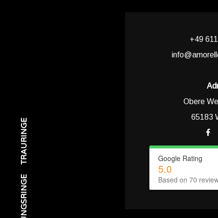
+49 61
info@amorel
Ad
Obere We
65183 
TRAURINGE
Google Rating
5.0
VERLOBUNGSRINGE
Based on 70 revie
VER