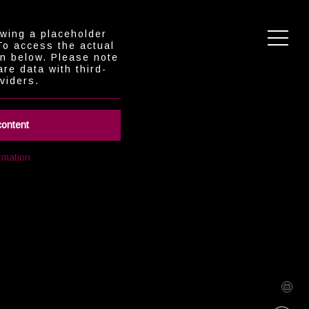
ewing a placeholder
To access the actual
on below. Please note
are data with third-
viders.
content
LLO WIESBADEN
rmation
Über uns
ing Konfigurator
Blog