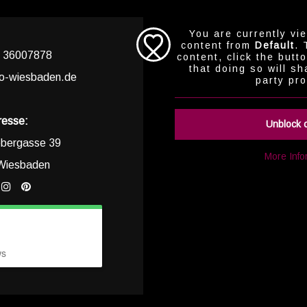
You are currently vi
content from
Default
. 
1 36007878
content, click the butt
that doing so will sh
lo-wiesbaden.de
party pro
resse:
Unblock 
bergasse 39
AMORE
More Info
Wiesbaden
TRAURINGE
Traur
ws
LOBUNGSRINGE