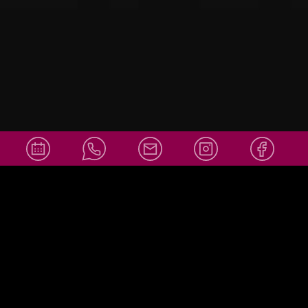
info@amor
Social Media
ello-
wiesbaden.
de
+49 611 36007878
info@amorello-wiesbaden.de
Adresse:
Obere Webergasse 39
65183 Wiesbaden