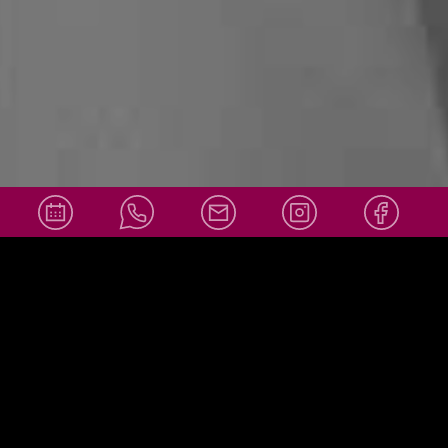
info@amor
Social Media
ello-
wiesbaden.
de
+49 611 36007878
info@amorello-wiesbaden.de
Adresse:
Obere Webergasse 39
65183 Wiesbaden