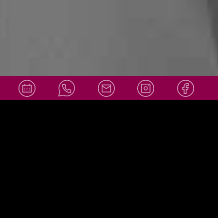
info@amor
Social Media
ello-
wiesbaden.
de
+49 611 36007878
info@amorello-wiesbaden.de
Adresse:
Obere Webergasse 39
65183 Wiesbaden