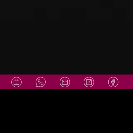
info@amor
Social Media
ello-
wiesbaden.
de
+49 611 36007878
info@amorello-wiesbaden.de
Adresse: