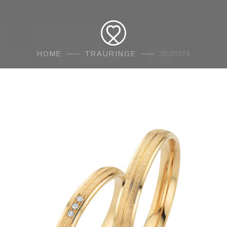
HOME
TRAURINGE
38.39274
AMORE
Traur