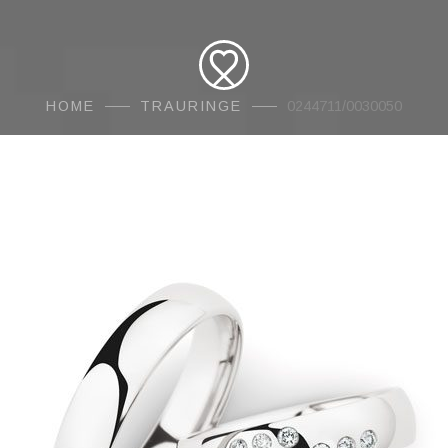
HOME
TRAURINGE
0244711/0030050
AMORE
Traur