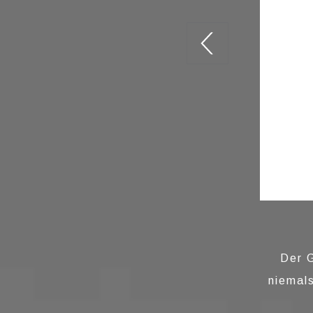
Der G
niemal