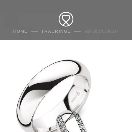
HOME
TRAURINGE
0246851/0280034
AMORE
Traur