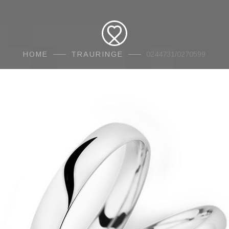
HOME
TRAURINGE
0244731/0270599
AMORE
Traur