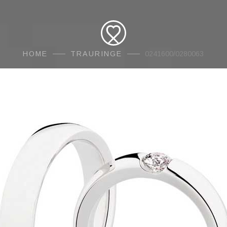
HOME
TRAURINGE
0241600/0280063
AMORE
Traur