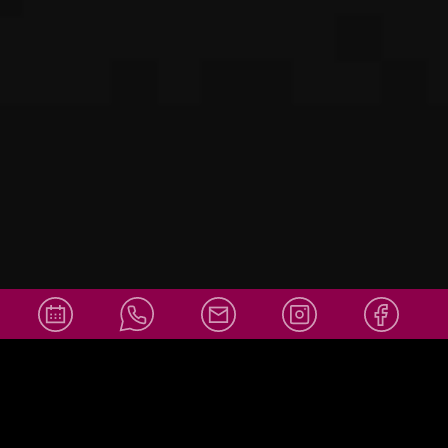
info@amor
Social Media
ello-
wiesbaden.
de
+49 611 36007878
info@amorello-wiesbaden.de