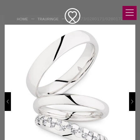
0247073/0280171/0280172
HOME
TRAURINGE