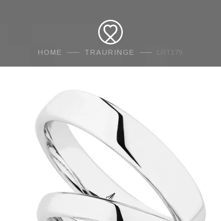
HOME
TRAURINGE
LRT179
AMORE
Traur