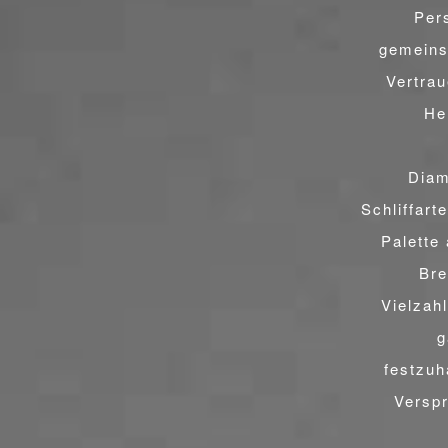
Per
gemeins
Vertra
He
Diam
Schliffart
VER
Palette 
Bre
Vielzah
g
festzuh
Versp