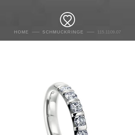
HOME
SCHMUCKRINGE
115.1109.07
AMORE
Traur