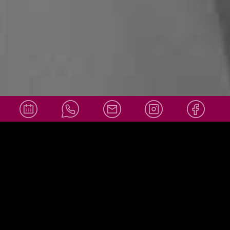
info@amor
Social Media
ello-
wiesbaden.
de
+49 611 36007878
info@amorello-wiesbaden.de
Adresse:
Obere Webergasse 39
65183 Wiesbaden