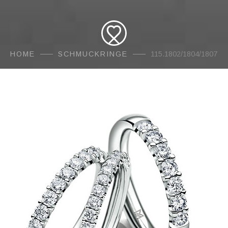
HOME
SCHMUCKRINGE
115.1802/1804/1807
AMORE
Traur