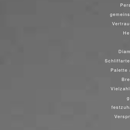
Per
gemeins
Vertra
He
Diam
Schliffart
VER
Palette 
Bre
Vielzah
g
festzuh
Versp