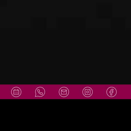
info@amor
Social Media
ello-
wiesbaden.
de
+49 611 36007878
info@amorello-wiesbaden.de