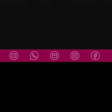
info@amor
Social Media
ello-
wiesbaden.
de
+49 611 36007878
info@amorello-wiesbaden.de
Adresse:
Obere Webergasse 39
65183 Wiesbaden